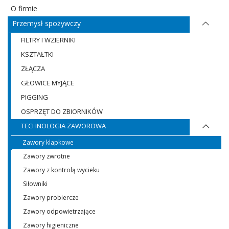
O firmie
Przemysł spożywczy
FILTRY I WZIERNIKI
KSZTAŁTKI
ZŁĄCZA
GŁOWICE MYJĄCE
PIGGING
OSPRZĘT DO ZBIORNIKÓW
TECHNOLOGIA ZAWOROWA
Zawory klapkowe
Zawory zwrotne
Zawory z kontrolą wycieku
Siłowniki
Zawory probiercze
Zawory odpowietrzające
Zawory higieniczne