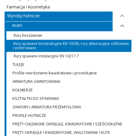
Farmacja i kosmetyka
Wyroby hutnicze
RURY
Rury bezszwowe
Rury spawane konstrukcyjne EN 10296, rury dekoracyjne szlifowane
i polerowane
Rury spawane instalacyjne EN 10217-7
TULEJE
Profile nierdzewne kwadratowe i prostokątne
ARMATURA GWINTOWANA
KOŁNIERZE
KSZTAŁTKI DO SPAWANIA
ZAWORY I ARMATURA PRZEMYSŁOWA
PROFILE HUTNICZE
PRĘTY CIĄGNIONE OKRĄGŁE, KWADRATOWE I SZEŚCIOKĄTNE
PRĘTY OKRĄGŁE I KWADRATOWE, WALCOWANE I KUTE