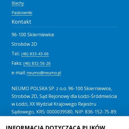
Blachy
Paskowniki
Kontakt
96-100 Skierniewice
Strobów 2D
Tel.:
(46) 833-43-06
Faks:
(46) 832-56-26
e-mail:
neumo@neumo.pl
NEUMO POLSKA SP. z o.o. 96-100 Skierniewice,
Strobów 2D, Sąd Rejonowy dla Łodzi-Śródmieścia
w Łodzi, XX Wydział Krajowego Rejestru
Sądowego, KRS: 0000039580, NIP: 836-152-75-89;
REGON 750108716, kapitał spółki: 2 000 000 zł
INFORMACJA DOTYCZĄCA PLIKÓW