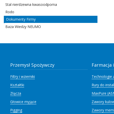
Stal nierdzewna kwasoodporna
Rodo
Dokumenty Firmy
Baza Wiedzy NEUMO
Przemysł Spożywczy
Farmacja 
Filtry i wzierniki
Technologie
Kształtki
Rury do insta
Złącza
MaxPure (AS
Głowice myjące
Zawory kulow
Pigging
Zawory mem