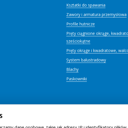
Ksztatki do spawania
Zawory i armatura przemysłowa
Profile hutnicze
Pręty ciągnione okrąge, kwadrat
sześciokątne
Pręty okrąge i kwadratowe, walc
System balustradowy
Blachy
Paskowniki
S
arzamy dane osobowe, takie jak adresy IP i identyfikatory plikó